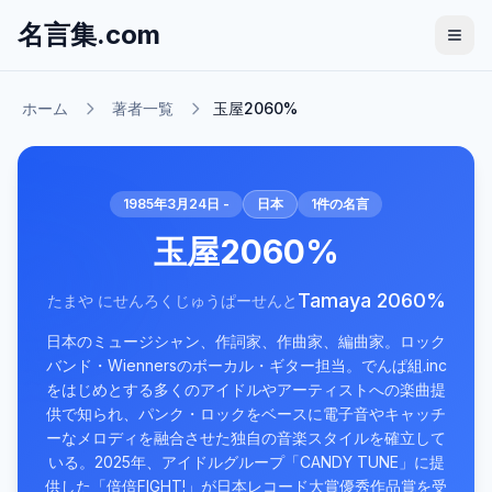
名言集.com
ホーム
著者一覧
玉屋2060%
1985年3月24日 -
日本
1
件の名言
玉屋2060%
Tamaya 2060%
たまや にせんろくじゅうぱーせんと
日本のミュージシャン、作詞家、作曲家、編曲家。ロック
バンド・Wiennersのボーカル・ギター担当。でんぱ組.inc
をはじめとする多くのアイドルやアーティストへの楽曲提
供で知られ、パンク・ロックをベースに電子音やキャッチ
ーなメロディを融合させた独自の音楽スタイルを確立して
いる。2025年、アイドルグループ「CANDY TUNE」に提
供した「倍倍FIGHT!」が日本レコード大賞優秀作品賞を受