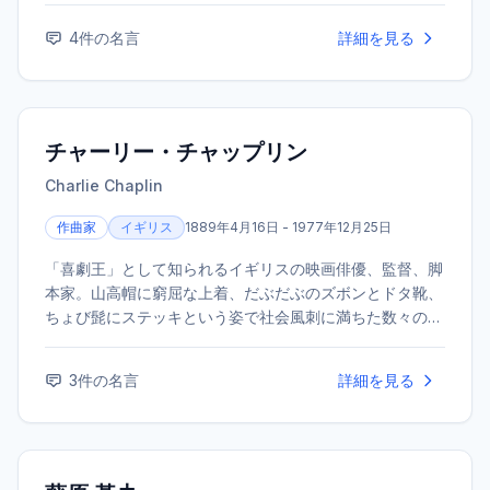
4
件の名言
詳細を見る
チャーリー・チャップリン
Charlie Chaplin
作曲家
イギリス
1889年4月16日 - 1977年12月25日
「喜劇王」として知られるイギリスの映画俳優、監督、脚
本家。山高帽に窮屈な上着、だぶだぶのズボンとドタ靴、
ちょび髭にステッキという姿で社会風刺に満ちた数々のサ
イレント映画を製作・主演し、世界的な人気を博した。
3
件の名言
詳細を見る