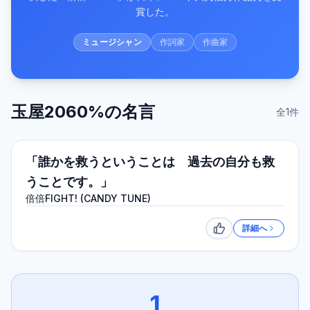
賞した。
ミュージシャン
作詞家
作曲家
玉屋2060%
の名言
全
1
件
「誰かを救うということは 過去の自分も救
うことです。」
倍倍FIGHT! (CANDY TUNE)
詳細へ
いいね
1