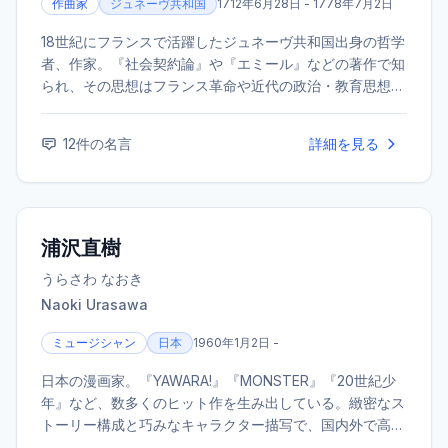
作曲家
ジュネーヴ共和国
1712年6月28日 - 1778年7月2日
18世紀にフランスで活躍したジュネーヴ共和国出身の哲学
者、作家。『社会契約論』や『エミール』などの著作で知
られ、その思想はフランス革命や近代の政治・教育思想に
大きな影響を与えた。「自然に帰れ」という言葉で有名。
12
件の名言
詳細を見る
浦沢直樹
うらさわ なおき
Naoki Urasawa
ミュージシャン
日本
1960年1月2日 -
日本の漫画家。『YAWARA!』『MONSTER』『20世紀少
年』など、数多くのヒット作を生み出している。緻密なス
トーリー構成と巧みなキャラクター描写で、国内外で高い
評価を得ている。ミュージシャンとしても活動している。