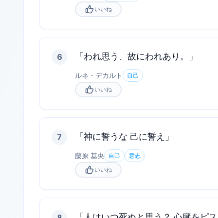
いいね
「われ思う、故にわれあり。」
6
ルネ・デカルト
自己
いいね
「神に誓うな 己に誓え」
7
藤原 基央
自己
意志
いいね
「人はいつ死ぬと思う？ 心臓をピ
8