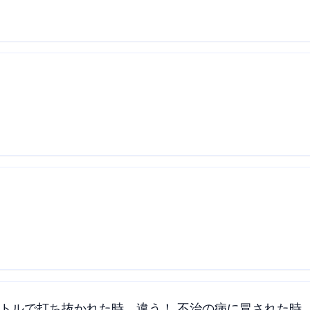
ストルで打ち抜かれた時。違う！ 不治の病に冒された時