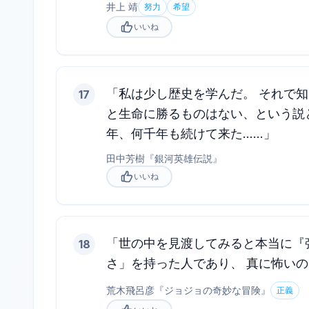
井上 靖
努力
希望
いいね
「私は少し歴史を学んだ。 それで
17
と生命に勝るものはない、という説
年、何千年も続けて来た……」
田中芳樹
『
銀河英雄伝説
』
いいね
「世の中を見渡してみると本当に『
18
さ」を持った人であり、 真に怖い
荒木飛呂彦
『
ジョジョの奇妙な冒険
』
正義