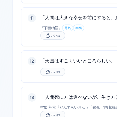
「人間は大きな幸せを前にすると、
11
『
下妻物語
』
勇気
幸福
いいね
「天国はすごくいいところらしい。
12
いいね
「人間死に方は選べないが、生き方
13
空知 英秋
『
だんでらいおん（「銀魂」1巻収録
いいね