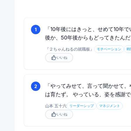
「10年後にはきっと、せめて10年
1
後か、50年後からもどってきたん
『
２ちゃんねるの就職板
』
モチベーション
時
いいね
「やってみせて、言って聞かせて、
2
は育たず。 やっている、姿を感謝
山本 五十六
リーダーシップ
マネジメント
いいね