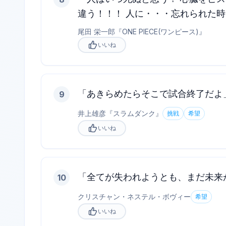
違う！！！ 人に・・・忘れられた
尾田 栄一郎
『
ONE PIECE(ワンピース)
』
いいね
「あきらめたらそこで試合終了だよ
9
井上雄彦
『
スラムダンク
』
挑戦
希望
いいね
「全てが失われようとも、まだ未来
10
クリスチャン・ネステル・ボヴィー
希望
いいね