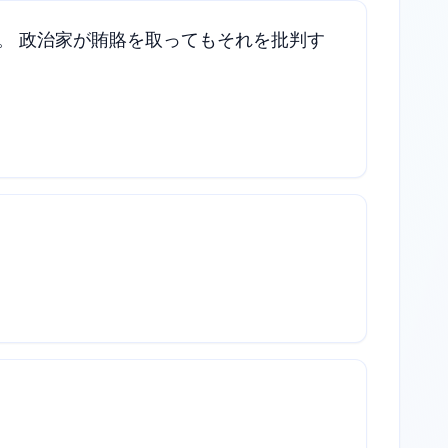
。 政治家が賄賂を取ってもそれを批判す