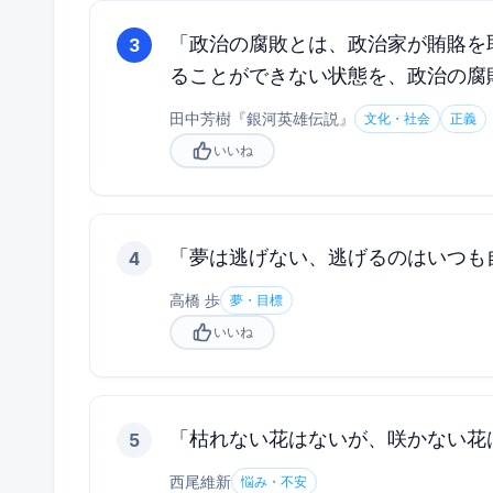
「政治の腐敗とは、政治家が賄賂を
3
ることができない状態を、政治の腐
田中芳樹
『
銀河英雄伝説
』
文化・社会
正義
いいね
「夢は逃げない、逃げるのはいつも
4
高橋 歩
夢・目標
いいね
「枯れない花はないが、咲かない花
5
西尾維新
悩み・不安