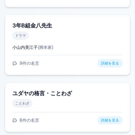
3年B組金八先生
ドラマ
小山内美江子
(
脚本家
)
9
件の名言
詳細を見る
ユダヤの格言・ことわざ
ことわざ
8
件の名言
詳細を見る