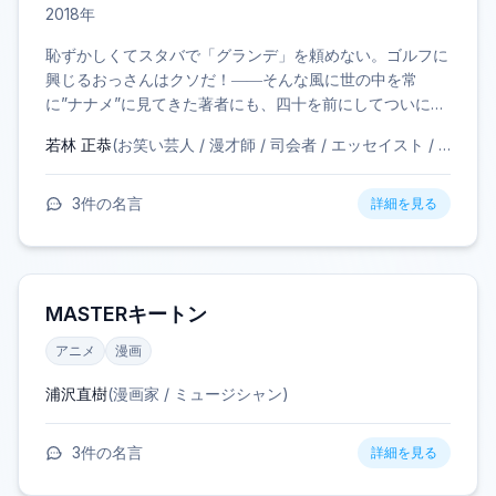
2018
年
恥ずかしくてスタバで「グランデ」を頼めない。ゴルフに
興じるおっさんはクソだ！――そんな風に世の中を常
に”ナナメ”に見てきた著者にも、四十を前にしてついに変
化が。体力の衰えを自覚し、没頭できる趣味や気の合う仲
若林 正恭
(
お笑い芸人 / 漫才師 / 司会者 / エッセイスト / 俳優
)
間との出会いを経て、いかにして世界を肯定できるように
なったか。「人見知り芸人」の集大成エッセイ。 人間
に、変わらないことで愛され続ける部分と 変わることで
3
件の名言
詳細を見る
愛され始める部分が あるとするならば、この本は、 後者
の存在を強く示してくれる。 それは、どうしたって 変わ
りながらでしか生き続ける ことのできない私たちにとっ
て、 頼もしい光となる。 （朝井リョウ／解説より）
MASTERキートン
アニメ
漫画
浦沢直樹
(
漫画家 / ミュージシャン
)
3
件の名言
詳細を見る