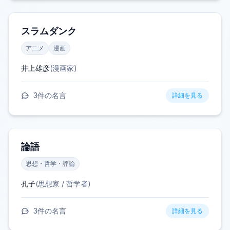
スラムダンク
アニメ
漫画
井上雄彦
(
漫画家
)
3
件の名言
詳細を見る
論語
思想・哲学・評論
孔子
(
思想家 / 哲学者
)
3
件の名言
詳細を見る