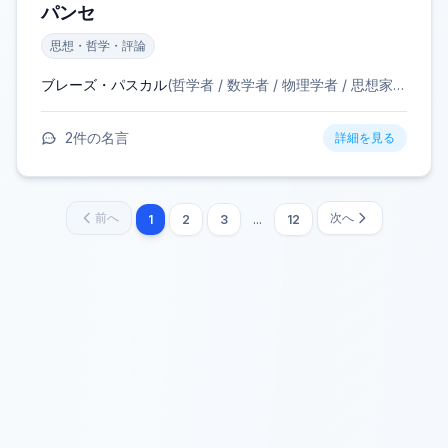
パンセ
思想・哲学・評論
ブレーズ・パスカル
(
哲学者 / 数学者 / 物理学者 / 思想家 / 発明家 / キリスト教神学者
2
件の名言
詳細を見る
前へ
次へ
1
2
3
...
12