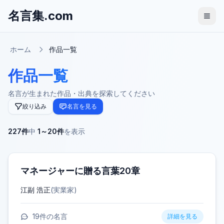
名言集.com
ホーム
作品一覧
作品一覧
名言が生まれた作品・出典を探索してください
絞り込み
名言を見る
227
件
中
1
～
20
件
を表示
マネージャーに贈る言葉20章
江副 浩正
(
実業家
)
19
件の名言
詳細を見る