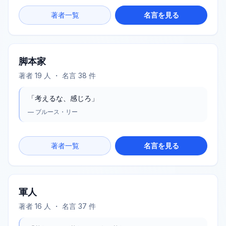
著者一覧
名言を見る
脚本家
著者
19
人 ・ 名言
38
件
「
考えるな、感じろ
」
—
ブルース・リー
著者一覧
名言を見る
軍人
著者
16
人 ・ 名言
37
件