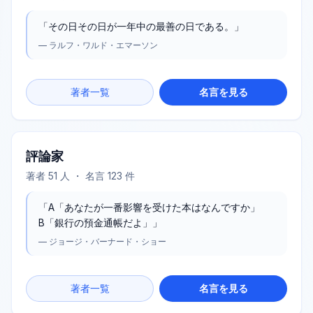
「
その日その日が一年中の最善の日である。
」
—
ラルフ・ワルド・エマーソン
著者一覧
名言を見る
評論家
著者
51
人 ・ 名言
123
件
「
A「あなたが一番影響を受けた本はなんですか」
B「銀行の預金通帳だよ」
」
—
ジョージ・バーナード・ショー
著者一覧
名言を見る