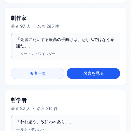
劇作家
著者
97
人 ・ 名言
285
件
「
死者にたいする最高の手向けは、悲しみではなく感
謝だ。
」
—
ソートン・ワイルダー
著者一覧
名言を見る
哲学者
著者
82
人 ・ 名言
214
件
「
われ思う、故にわれあり。
」
—
ルネ・デカルト