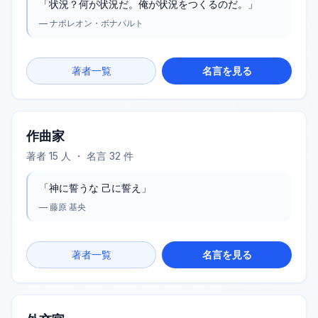
「
状況？何が状況だ。俺が状況をつくるのだ。
」
—
ナポレオン・ボナパルト
著者一覧
名言を見る
作曲家
著者
15
人 ・ 名言
32
件
「
神に誓うな 己に誓え
」
—
藤原 基央
著者一覧
名言を見る