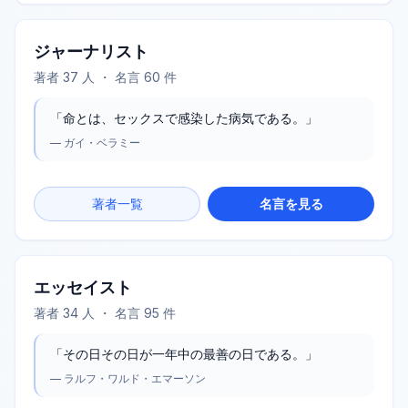
ジャーナリスト
著者
37
人 ・ 名言
60
件
「
命とは、セックスで感染した病気である。
」
—
ガイ・ベラミー
著者一覧
名言を見る
エッセイスト
著者
34
人 ・ 名言
95
件
「
その日その日が一年中の最善の日である。
」
—
ラルフ・ワルド・エマーソン