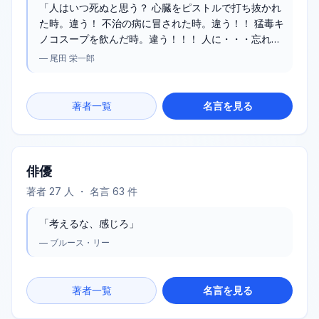
「
人はいつ死ぬと思う？ 心臓をピストルで打ち抜かれ
た時。違う！ 不治の病に冒された時。違う！！ 猛毒キ
ノコスープを飲んだ時。違う！！！ 人に・・・忘れら
れた時さ！！！！
」
—
尾田 栄一郎
著者一覧
名言を見る
俳優
著者
27
人 ・ 名言
63
件
「
考えるな、感じろ
」
—
ブルース・リー
著者一覧
名言を見る