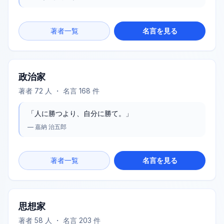
著者一覧
名言を見る
政治家
著者
72
人 ・ 名言
168
件
「
人に勝つより、自分に勝て。
」
—
嘉納 治五郎
著者一覧
名言を見る
思想家
著者
58
人 ・ 名言
203
件