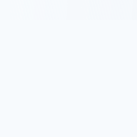
名言集.com
古今東西の名言・格言を集めた日本最大級の名言サイトで
す。 人生に役立つ心に響く言葉をお届けします。
サイトについて
プライバシーポリシー
利用規約
人気カテゴリ
人生の名言
成功の名言