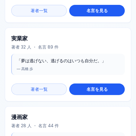
著者一覧
名言を見る
実業家
著者
32
人 ・ 名言
89
件
「
夢は逃げない、逃げるのはいつも自分だ。
」
—
高橋 歩
著者一覧
名言を見る
漫画家
著者
28
人 ・ 名言
44
件