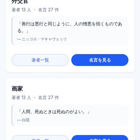
外交官
著者
13
人 ・ 名言
27
件
「
善行は悪行と同じように、人の憎悪を招くものであ
る。
」
—
ニッコロ・マキャヴェッリ
著者一覧
名言を見る
画家
著者
13
人 ・ 名言
27
件
「
人間、死ぬときは死ぬのがよい。
」
—
白隠