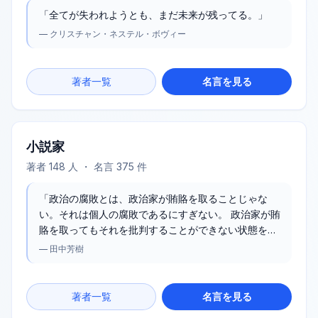
「
全てが失われようとも、まだ未来が残ってる。
」
—
クリスチャン・ネステル・ボヴィー
著者一覧
名言を見る
小説家
著者
148
人 ・ 名言
375
件
「
政治の腐敗とは、政治家が賄賂を取ることじゃな
い。それは個人の腐敗であるにすぎない。 政治家が賄
賂を取ってもそれを批判することができない状態を、
政治の腐敗というんだ。
」
—
田中芳樹
著者一覧
名言を見る