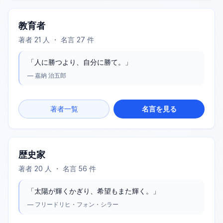
教育者
著者
21
人 ・ 名言
27
件
「
人に勝つより、自分に勝て。
」
—
嘉納 治五郎
著者一覧
名言を見る
歴史家
著者
20
人 ・ 名言
56
件
「
太陽が輝くかぎり、希望もまた輝く。
」
—
フリードリヒ・フォン・シラー