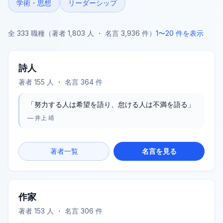
学術・思想
リーダーシップ
全
333
職種（著者
1,803
人 ・ 名言
3,936
件）
1
〜
20
件を表示
詩人
著者
155
人 ・ 名言
364
件
「
努力する人は希望を語り、怠ける人は不満を語る
」
—
井上 靖
著者一覧
名言を見る
作家
著者
153
人 ・ 名言
306
件