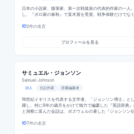
日本の小説家、随筆家。第一次戦後派の代表的作家の一人
し、『ボロ家の春秋』で直木賞を受賞。戦争体験だけでな
2
件の名言
プロフィールを見る
サミュエル・ジョンソン
Samuel Johnson
詩人
伝記作家
辞書編纂者
18世紀イギリスを代表する文学者。「ジョンソン博士」と
躍し、特に9年の歳月をかけて独力で編纂した『英語辞典
と洞察に富んだ会話は、ボズウェルの著した『ジョンソン
7
件の名言