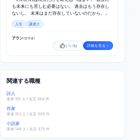
も未来にも苦しむ必要はない。 過去はもう存在し
ないし、 未来はまだ存在していないのだから。」
人生
謙虚さ
アラン
(
哲学者
)
いいね
詳細を見る
関連する職種
詩人
著者
155
人 / 名言
364
件
作家
著者
153
人 / 名言
306
件
小説家
著者
148
人 / 名言
375
件