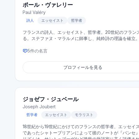
ポール・ヴァレリー
Paul Valéry
詩人
エッセイスト
哲学者
フランスの詩人、エッセイスト、哲学者。20世紀のフラン
る。ステファヌ・マラルメに師事し、純粋詩の理論を確立。
5
件の名言
プロフィールを見る
ジョゼフ・ジュベール
Joseph Joubert
哲学者
エッセイスト
モラリスト
18世紀から19世紀にかけてのフランスの哲学者、エッセ
であったシャトーブリアンによって彼のノートが『パンセ
リズムは、サント＝ブーヴなど後世の批評家に高く評価さ