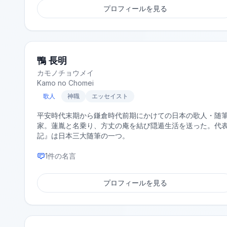
プロフィールを見る
鴨 長明
カモノチョウメイ
Kamo no Chomei
歌人
神職
エッセイスト
平安時代末期から鎌倉時代前期にかけての日本の歌人・随
家。蓮胤と名乗り、方丈の庵を結び隠遁生活を送った。代
記』は日本三大随筆の一つ。
1
件の名言
プロフィールを見る