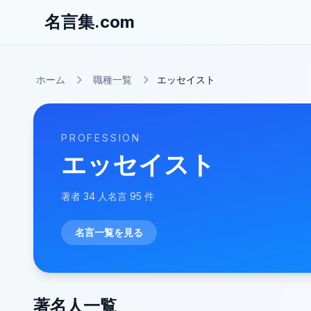
名言集.com
ホーム
職種一覧
エッセイスト
PROFESSION
エッセイスト
著者
34
人
名言
95
件
名言一覧を見る
著名人一覧