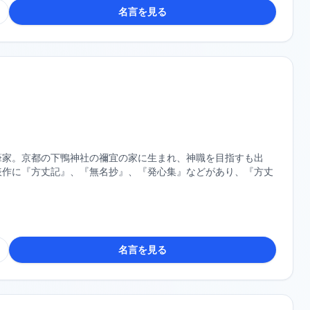
名言を見る
筆家。京都の下鴨神社の禰宜の家に生まれ、神職を目指すも出
表作に『方丈記』、『無名抄』、『発心集』などがあり、『方丈
名言を見る