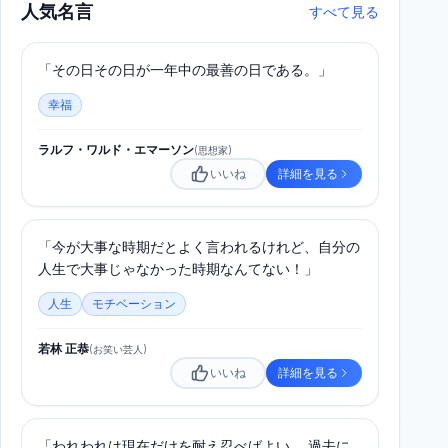
人気名言
すべて見る
「その日その日が一年中の最善の日である。」
幸福
ラルフ・ワルド・エマーソン
(
思想家
)
いいね
詳細を見る
「今が大事な時期だとよく言われるけれど、自分の
人生で大事じゃなかった時期なんてない！」
人生
モチベーション
若林 正恭
(
お笑い芸人
)
いいね
詳細を見る
「われわれは現在だけを耐え忍べばよい。 過去に