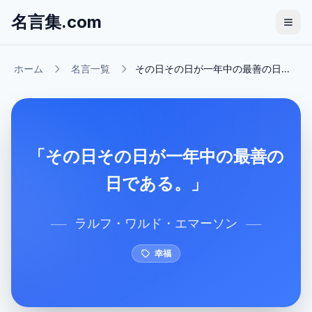
名言集.com
ホーム
名言一覧
その日その日が一年中の最善の日...
「その日その日が一年中の最善の
日である。」
ラルフ・ワルド・エマーソン
──
──
幸福