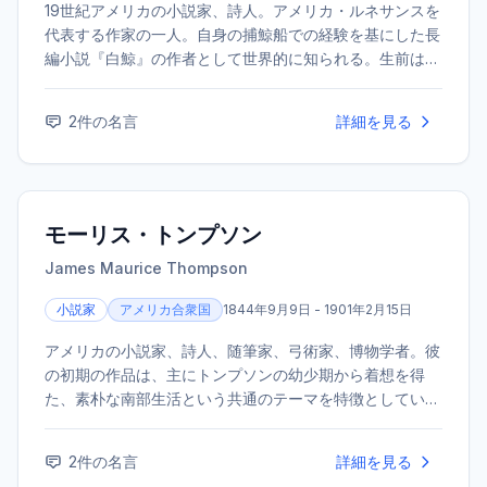
19世紀アメリカの小説家、詩人。アメリカ・ルネサンスを
代表する作家の一人。自身の捕鯨船での経験を基にした長
編小説『白鯨』の作者として世界的に知られる。生前は評
価されなかったが、死後に再評価が進んだ。
2
件の名言
詳細を見る
モーリス・トンプソン
James Maurice Thompson
小説家
アメリカ合衆国
1844年9月9日 - 1901年2月15日
アメリカの小説家、詩人、随筆家、弓術家、博物学者。彼
の初期の作品は、主にトンプソンの幼少期から着想を得
た、素朴な南部生活という共通のテーマを特徴としてい
た。「Alice of Old Vincennes」の出版直後、肺炎のため
亡くなった。
2
件の名言
詳細を見る