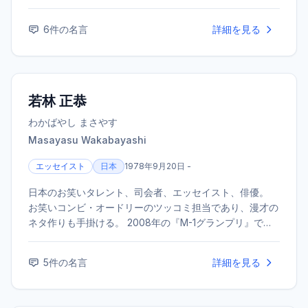
代表作に『老人と海』『武器よさらば』などがある。
6
件の名言
詳細を見る
若林 正恭
わかばやし まさやす
Masayasu Wakabayashi
エッセイスト
日本
1978年9月20日 -
日本のお笑いタレント、司会者、エッセイスト、俳優。
お笑いコンビ・オードリーのツッコミ担当であり、漫才の
ネタ作りも手掛ける。 2008年の『M-1グランプリ』で敗
者復活戦から準優勝を果たしブレイク。 文筆家としても
高く支持されており、2018年にはエッセイ『表参道のセ
5
件の名言
詳細を見る
レブ犬とカバーニャ要塞の野良犬』で第3回斎藤茂太賞を
受賞した。 その他の代表作にベストセラーとなった『社
会人大学人見知り学部 卒業見込』や『ナナメの夕暮れ』