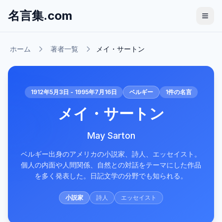
名言集.com
ホーム
著者一覧
メイ・サートン
1912年5月3日 - 1995年7月16日
ベルギー
1
件の名言
メイ・サートン
May Sarton
ベルギー出身のアメリカの小説家、詩人、エッセイスト。
個人の内面や人間関係、自然との対話をテーマにした作品
を多く発表した。日記文学の分野でも知られる。
小説家
詩人
エッセイスト