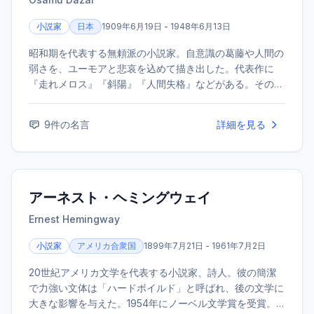
小説家
日本
1909年6月19日 - 1948年6月13日
昭和期を代表する無頼派の小説家。自意識の葛藤や人間の
弱さを、ユーモアと悲哀を込めて描き出した。代表作に
『走れメロス』『斜陽』『人間失格』などがある。その破
滅的な生涯とともに、今なお多くの読者を魅了し続けてい
る。
9
件の名言
詳細を見る
アーネスト・ヘミングウェイ
Ernest Hemingway
小説家
アメリカ合衆国
1899年7月21日 - 1961年7月2日
20世紀アメリカ文学を代表する小説家、詩人。彼の簡潔
で力強い文体は「ハードボイルド」と呼ばれ、後の文学に
大きな影響を与えた。1954年にノーベル文学賞を受賞。