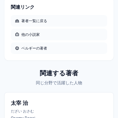
関連リンク
著者一覧に戻る
他の
小説家
ベルギー
の著者
関連する著者
同じ分野で活躍した人物
太宰 治
だざい おさむ
Osamu Dazai