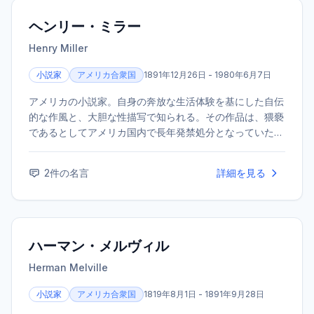
などがある。 また、俳優として出演した映画『ひまわり
と子犬の7日間』で第37回日本アカデミー賞話題賞を受
ヘンリー・ミラー
賞。 パーソナリティを務めるラジオ『オードリーのオー
Henry Miller
ルナイトニッポン』は、放送開始から15年を超える長寿番
組として絶大な人気を誇る。
小説家
アメリカ合衆国
1891年12月26日 - 1980年6月7日
アメリカの小説家。自身の奔放な生活体験を基にした自伝
的な作風と、大胆な性描写で知られる。その作品は、猥褻
であるとしてアメリカ国内で長年発禁処分となっていた。
代表作に『北回帰線』『南回帰線』などがある。
2
件の名言
詳細を見る
ハーマン・メルヴィル
Herman Melville
小説家
アメリカ合衆国
1819年8月1日 - 1891年9月28日