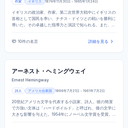
作家
イギリス
1874年11月30日 - 1965年1月24日
イギリスの政治家、作家。第二次世界大戦中にイギリスの
首相として国民を率い、ナチス・ドイツとの戦いを勝利に
導いた。その卓越した指導力と演説で知られる。また、優
れた作家・歴史家でもあり、1953年にノーベル文学賞を受
賞した。
10
件の名言
詳細を見る
アーネスト・ヘミングウェイ
Ernest Hemingway
詩人
アメリカ合衆国
1899年7月21日 - 1961年7月2日
20世紀アメリカ文学を代表する小説家、詩人。彼の簡潔
で力強い文体は「ハードボイルド」と呼ばれ、後の文学に
大きな影響を与えた。1954年にノーベル文学賞を受賞。
代表作に『老人と海』『武器よさらば』などがある。