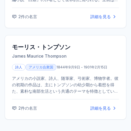
価されなかったが、死後に再評価が進んだ。
2
件の名言
詳細を見る
モーリス・トンプソン
James Maurice Thompson
詩人
アメリカ合衆国
1844年9月9日 - 1901年2月15日
アメリカの小説家、詩人、随筆家、弓術家、博物学者。彼
の初期の作品は、主にトンプソンの幼少期から着想を得
た、素朴な南部生活という共通のテーマを特徴としてい
た。「Alice of Old Vincennes」の出版直後、肺炎のため
亡くなった。
2
件の名言
詳細を見る