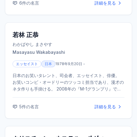
6
件の名言
詳細を見る
若林 正恭
わかばやし まさやす
Masayasu Wakabayashi
エッセイスト
日本
1978年9月20日 -
日本のお笑いタレント、司会者、エッセイスト、俳優。
お笑いコンビ・オードリーのツッコミ担当であり、漫才の
ネタ作りも手掛ける。 2008年の『M-1グランプリ』で敗
者復活戦から準優勝を果たしブレイク。 文筆家としても
高く支持されており、2018年にはエッセイ『表参道のセ
5
件の名言
詳細を見る
レブ犬とカバーニャ要塞の野良犬』で第3回斎藤茂太賞を
受賞した。 その他の代表作にベストセラーとなった『社
会人大学人見知り学部 卒業見込』や『ナナメの夕暮れ』
などがある。 また、俳優として出演した映画『ひまわり
と子犬の7日間』で第37回日本アカデミー賞話題賞を受