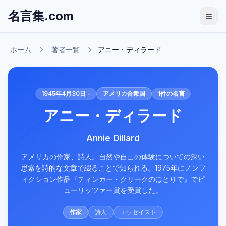
名言集.com
ホーム
著者一覧
アニー・ディラード
1945年4月30日 -
アメリカ合衆国
1
件の名言
アニー・ディラード
Annie Dillard
アメリカの作家、詩人。自然や自己の体験についての深い
思索を詩的な文章で綴ることで知られる。1975年にノンフ
ィクション作品『ティンカー・クリークのほとりで』でピ
ューリッツァー賞を受賞した。
作家
詩人
エッセイスト