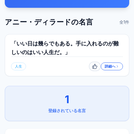
アニー・ディラード
の名言
全
1
件
「いい日は幾らでもある。手に入れるのが難
しいのはいい人生だ。」
人生
詳細へ
いいね
1
登録されている名言