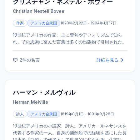
クリスチャン・ネステル・ボヴィー
賞。 パーソナリティを務めるラジオ『オードリーのオー
Christian Nestell Bovee
ルナイトニッポン』は、放送開始から15年を超える長寿番
組として絶大な人気を誇る。
作家
アメリカ合衆国
1820年2月22日 - 1904年1月17日
19世紀アメリカの作家。主に警句やアフォリズムで知ら
れ、その思索に富んだ言葉は多くの出版物で引用された。
2
件の名言
詳細を見る
ハーマン・メルヴィル
Herman Melville
詩人
アメリカ合衆国
1819年8月1日 - 1891年9月28日
19世紀アメリカの小説家、詩人。アメリカ・ルネサンスを
代表する作家の一人。自身の捕鯨船での経験を基にした長
編小説『白鯨』の作者として世界的に知られる。生前は評