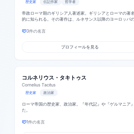
歴史家
伝記作家
哲学者
帝政ローマ期のギリシア人著述家。ギリシアとローマの著
的に知られる。その著作は、ルネサンス以降のヨーロッパ
3
件の名言
プロフィールを見る
コルネリウス・タキトゥス
Cornelius Tacitus
歴史家
政治家
ローマ帝国の歴史家、政治家。『年代記』や『ゲルマニア
た。
1
件の名言