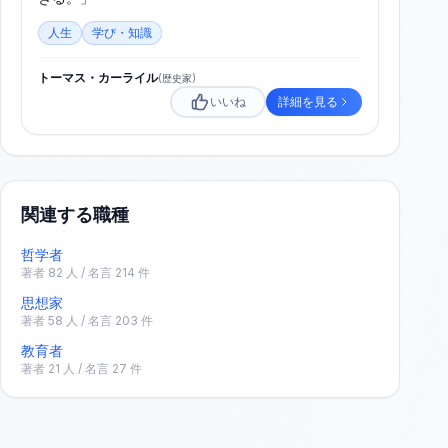
人生
学び・知識
トーマス・カーライル
(
歴史家
)
いいね
詳細を見る
関連する職種
哲学者
著者
82
人 / 名言
214
件
思想家
著者
58
人 / 名言
203
件
教育者
著者
21
人 / 名言
27
件