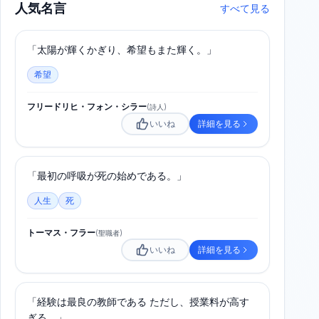
人気名言
すべて見る
「太陽が輝くかぎり、希望もまた輝く。」
希望
フリードリヒ・フォン・シラー
(
詩人
)
いいね
詳細を見る
「最初の呼吸が死の始めである。」
人生
死
トーマス・フラー
(
聖職者
)
いいね
詳細を見る
「経験は最良の教師である ただし、授業料が高す
ぎる。」