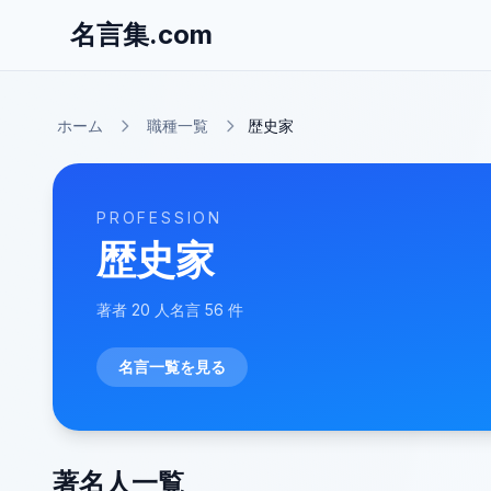
名言集.com
ホーム
職種一覧
歴史家
PROFESSION
歴史家
著者
20
人
名言
56
件
名言一覧を見る
著名人一覧