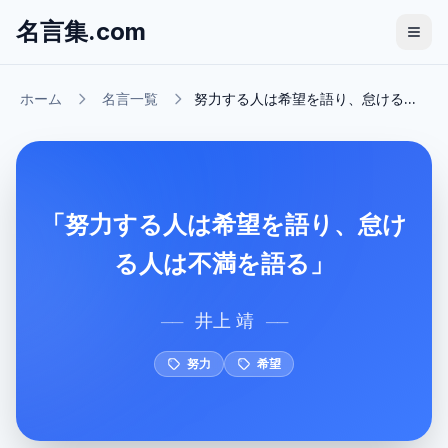
名言集.com
ホーム
名言一覧
努力する人は希望を語り、怠ける...
「努力する人は希望を語り、怠け
る人は不満を語る」
井上 靖
──
──
努力
希望