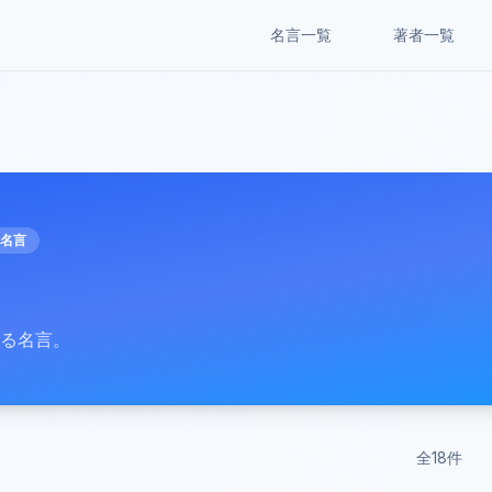
名言一覧
著者一覧
名言
る名言。
全
18
件