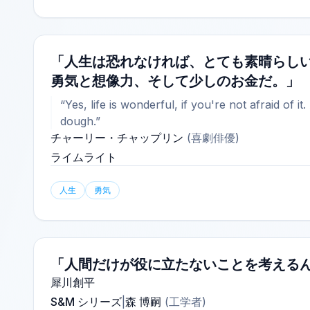
「人生は恐れなければ、とても素晴らしい
勇気と想像力、そして少しのお金だ。」
“Yes, life is wonderful, if you're not afraid of it.
dough.”
チャーリー・チャップリン
(
喜劇俳優
)
ライムライト
人生
勇気
「人間だけが役に立たないことを考える
犀川創平
S&M シリーズ
|
森 博嗣
(
工学者
)