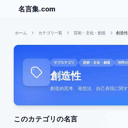
名言集.com
ホーム
カテゴリ一覧
芸術・文化・創造
創造性
サブカテゴリ
›
芸術・文化・創造
18
件の
創造性
創造的思考、発想法、自己表現に関す
このカテゴリの名言