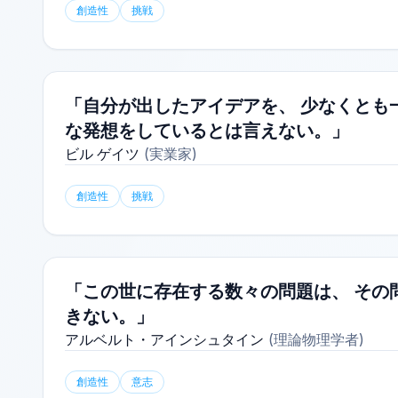
創造性
挑戦
「自分が出したアイデアを、 少なくとも
な発想をしているとは言えない。」
ビル ゲイツ
(
実業家
)
創造性
挑戦
「この世に存在する数々の問題は、 その
きない。」
アルベルト・アインシュタイン
(
理論物理学者
)
創造性
意志