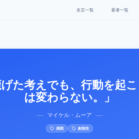
名言一覧
著者一覧
鹿げた考えでも、行動を起こ
は変わらない。」
マイケル・ムーア
──
──
挑戦
創造性