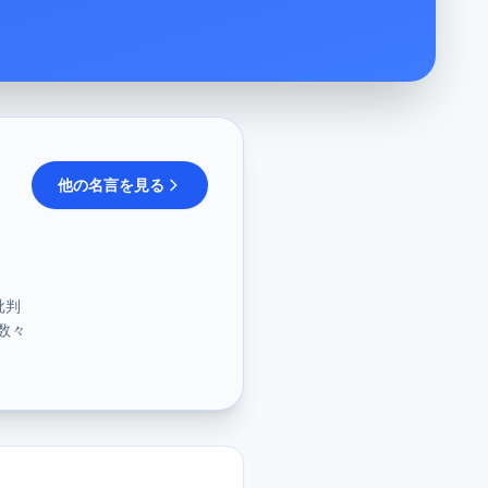
他の名言を見る
批判
数々