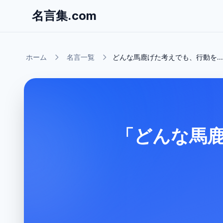
名言集.com
ホーム
名言一覧
どんな馬鹿げた考えでも、行動を...
「どんな馬