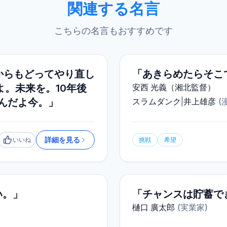
関連する名言
こちらの名言もおすすめです
からもどってやり直し
「あきらめたらそこ
よ。未来を。10年後
安西 光義（湘北監督）
たんだよ今。」
スラムダンク
|
井上雄彦
(
詳細を見る
いいね
挑戦
希望
いいね
い。」
「チャンスは貯蓄で
樋口 廣太郎
(
実業家
)