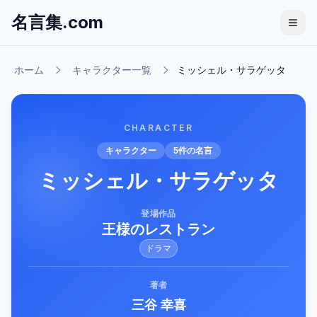
名言集.com
ホーム
キャラクター一覧
ミッシェル・サラゲッタ
CHARACTER
キャラクター
5
件の名言
ミッシェル・サラゲッタ
登場作品
王様のレストラン
ドラマ
著者
三谷 幸喜