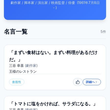
劇作家 / 脚本家 / 演出家 / 映画監督 / 俳優
(
1961年7月8日
-
)
名言一覧
5
件
「まずい食材はない。まずい料理があるだけ
だ。」
三谷 幸喜
(
劇作家
)
王様のレストラン
創造性
詳細へ
いいね
「トマトに塩をかければ、サラダになる。」
三谷 幸喜
(
劇作家
)