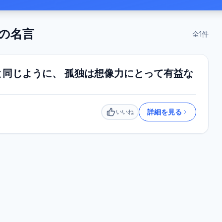
の名言
全
1
件
同じように、 孤独は想像力にとって有益な
詳細を見る
いいね
いいね