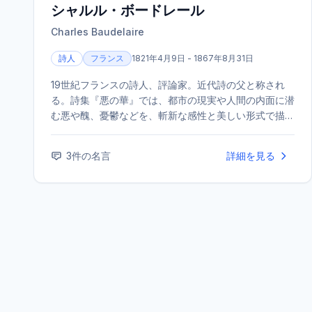
シャルル・ボードレール
Charles Baudelaire
詩人
フランス
1821年4月9日 - 1867年8月31日
19世紀フランスの詩人、評論家。近代詩の父と称され
る。詩集『悪の華』では、都市の現実や人間の内面に潜
む悪や醜、憂鬱などを、斬新な感性と美しい形式で描き
出し、後世の象徴主義をはじめとする文学・芸術に決定
的な影響を与えた。
3
件の名言
詳細を見る