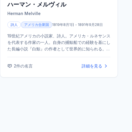
ハーマン・メルヴィル
Herman Melville
詩人
アメリカ合衆国
1819年8月1日 - 1891年9月28日
19世紀アメリカの小説家、詩人。アメリカ・ルネサンス
を代表する作家の一人。自身の捕鯨船での経験を基にし
た長編小説『白鯨』の作者として世界的に知られる。生
前は評価されなかったが、死後に再評価が進んだ。
2
件の名言
詳細を見る