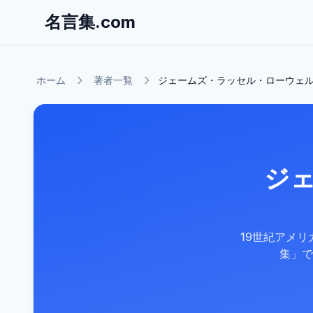
名言集.com
ホーム
著者一覧
ジェームズ・ラッセル・ローウェ
ジ
19世紀アメ
集」で