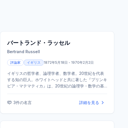
バートランド・ラッセル
Bertrand Russell
評論家
イギリス
1872年5月18日 - 1970年2月2日
イギリスの哲学者、論理学者、数学者。20世紀を代表
する知の巨人。ホワイトヘッドと共に著した『プリンキ
ピア・マテマティカ』は、20世紀の論理学・数学の基
礎に大きな影響を与えた。また、生涯を通じて精力的な
社会批評・平和活動を行い、1950年にノーベル文学賞
3
件の名言
詳細を見る
を受賞した。