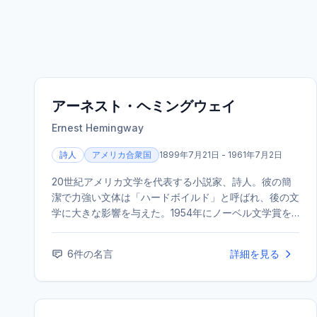
アーネスト・ヘミングウェイ
Ernest Hemingway
詩人
アメリカ合衆国
1899年7月21日 - 1961年7月2日
20世紀アメリカ文学を代表する小説家、詩人。彼の簡
潔で力強い文体は「ハードボイルド」と呼ばれ、後の文
学に大きな影響を与えた。1954年にノーベル文学賞を
受賞。代表作に『老人と海』『武器よさらば』などがあ
る。
6
件の名言
詳細を見る