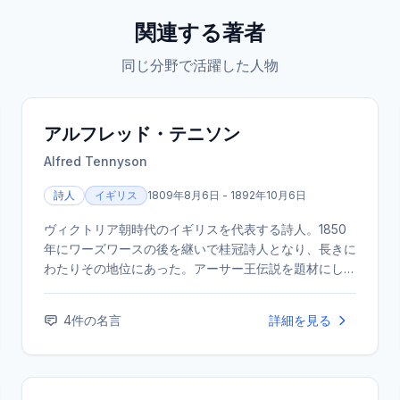
関連する著者
同じ分野で活躍した人物
アルフレッド・テニソン
Alfred Tennyson
詩人
イギリス
1809年8月6日 - 1892年10月6日
ヴィクトリア朝時代のイギリスを代表する詩人。1850
年にワーズワースの後を継いで桂冠詩人となり、長きに
わたりその地位にあった。アーサー王伝説を題材にした
『国王牧歌』や、友人の死を悼んだ長編詩『イン・メモ
リアム』などが有名。
4
件の名言
詳細を見る