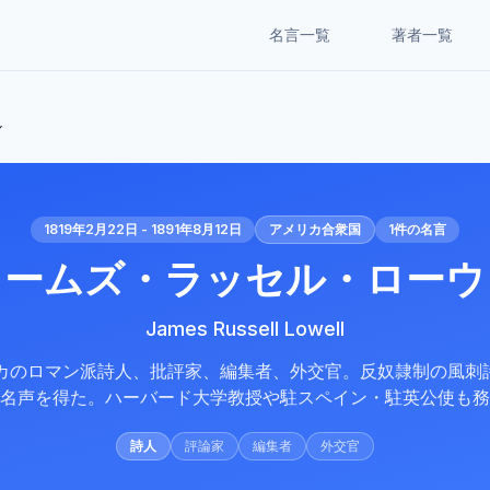
名言一覧
著者一覧
ル
1819年2月22日 - 1891年8月12日
アメリカ合衆国
1
件の名言
ェームズ・ラッセル・ローウ
James Russell Lowell
リカのロマン派詩人、批評家、編集者、外交官。反奴隷制の風刺
名声を得た。ハーバード大学教授や駐スペイン・駐英公使も務
詩人
評論家
編集者
外交官