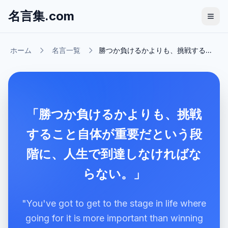
名言集.com
ホーム
名言一覧
勝つか負けるかよりも、挑戦する...
「勝つか負けるかよりも、挑戦
すること自体が重要だという段
階に、人生で到達しなければな
らない。」
"You've got to get to the stage in life where
going for it is more important than winning