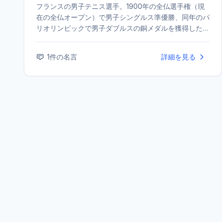
フランスの男子テニス選手。1900年の全仏選手権（現
在の全仏オープン）で男子シングルス準優勝、同年のパ
リオリンピックで男子ダブルスの銅メダルを獲得した。
※同姓同名の著名人が複数存在するため、名言の主と異
なる可能性があります。
1
件の名言
詳細を見る