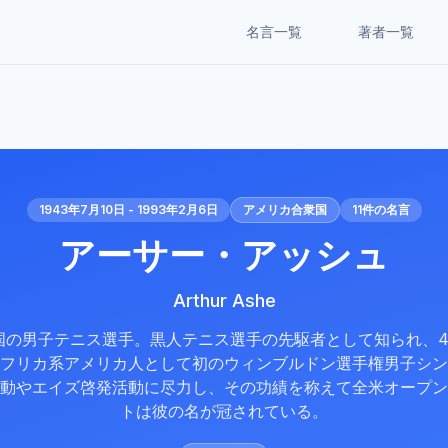
名言一覧
著者一覧
1943年7月10日 - 1993年2月6日
アメリカ合衆国
11
件の名言
アーサー・アッシュ
Arthur Ashe
国の男子テニス選手。黒人テニス選手の先駆者として知られ、4
フリカ系アメリカ人として初のウィンブルドン選手権男子シン
動やエイズ啓発活動に尽力し、その功績を称えて全米オープン
トは彼の名が冠されている。