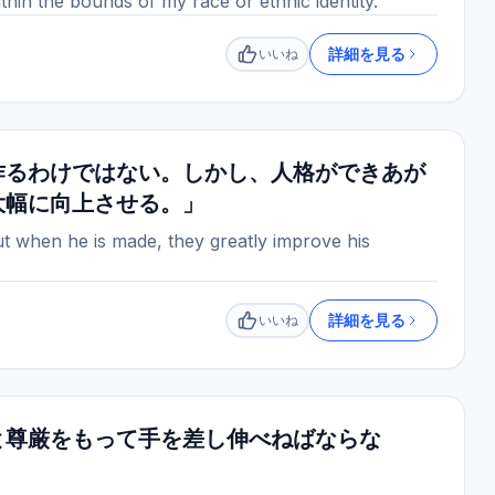
hin the bounds of my race or ethnic identity.”
詳細を見る
いいね
いいね
作るわけではない。しかし、人格ができあが
大幅に向上させる。」
 when he is made, they greatly improve his
詳細を見る
いいね
いいね
と尊厳をもって手を差し伸べねばならな