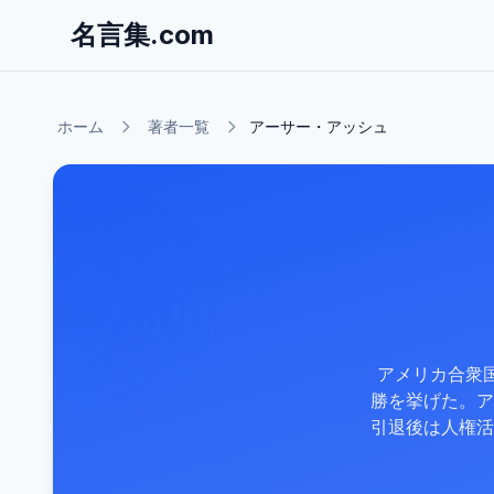
名言集.com
ホーム
著者一覧
アーサー・アッシュ
アメリカ合衆
勝を挙げた。ア
引退後は人権活