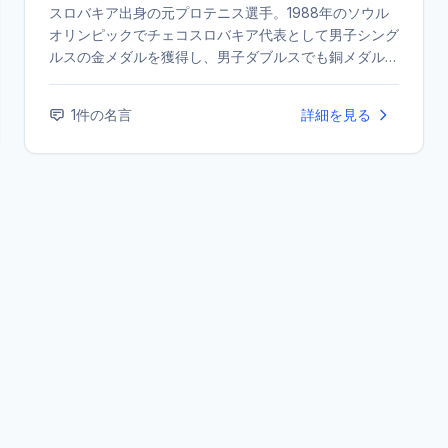
スロバキア出身の元プロテニス選手。1988年のソウル
オリンピックでチェコスロバキア代表として男子シング
ルスの金メダルを獲得し、男子ダブルスでも銅メダルを
獲得した。グランドスラムでは、1986年の全米オープ
ンと1989年の全豪オープンで2度準優勝。引退後はスロ
1
件の名言
詳細を見る
バキアのデビスカップチームの監督を務めている。