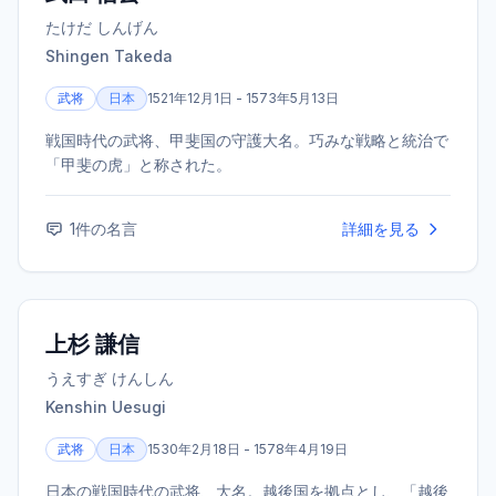
たけだ しんげん
Shingen Takeda
武将
日本
1521年12月1日 - 1573年5月13日
戦国時代の武将、甲斐国の守護大名。巧みな戦略と統治で
「甲斐の虎」と称された。
1
件の名言
詳細を見る
上杉 謙信
うえすぎ けんしん
Kenshin Uesugi
武将
日本
1530年2月18日 - 1578年4月19日
日本の戦国時代の武将、大名。越後国を拠点とし、「越後