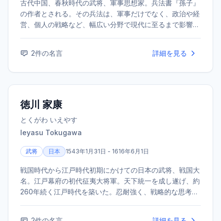
古代中国、春秋時代の武将、軍事思想家。兵法書『孫子』
の作者とされる。その兵法は、軍事だけでなく、政治や経
営、個人の戦略など、幅広い分野で現代に至るまで影響を
与え続けている。生没年不詳。
2
件の名言
詳細を見る
徳川 家康
とくがわ いえやす
Ieyasu Tokugawa
武将
日本
1543年1月31日 - 1616年6月1日
戦国時代から江戸時代初期にかけての日本の武将、戦国大
名。江戸幕府の初代征夷大将軍。天下統一を成し遂げ、約
260年続く江戸時代を築いた。忍耐強く、戦略的な思考で
知られる。
2
件の名言
詳細を見る