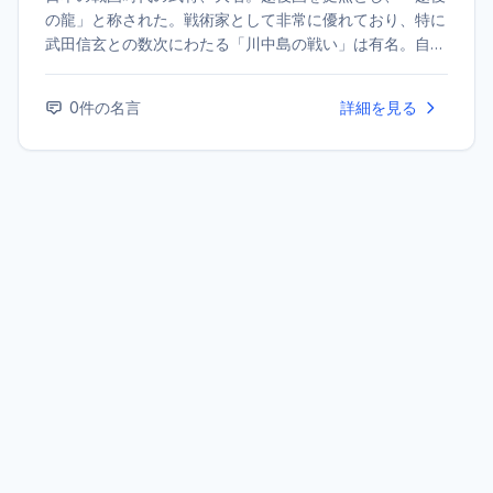
の龍」と称された。戦術家として非常に優れており、特に
武田信玄との数次にわたる「川中島の戦い」は有名。自ら
毘沙門天の化身と信じていたとされる。
0
件の名言
詳細を見る