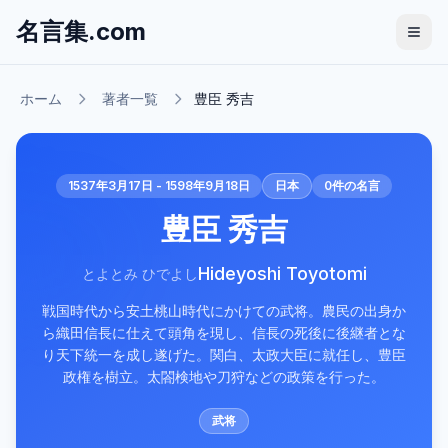
名言集.com
ホーム
著者一覧
豊臣 秀吉
1537年3月17日 - 1598年9月18日
日本
0
件の名言
豊臣 秀吉
Hideyoshi Toyotomi
とよとみ ひでよし
戦国時代から安土桃山時代にかけての武将。農民の出身か
ら織田信長に仕えて頭角を現し、信長の死後に後継者とな
り天下統一を成し遂げた。関白、太政大臣に就任し、豊臣
政権を樹立。太閤検地や刀狩などの政策を行った。
武将