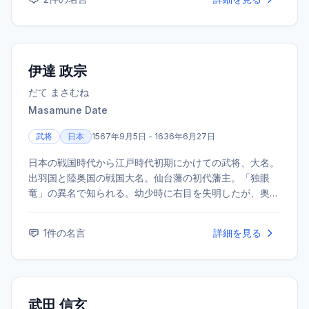
伊達 政宗
だて まさむね
Masamune Date
武将
日本
1567年9月5日 - 1636年6月27日
日本の戦国時代から江戸時代初期にかけての武将、大名。
出羽国と陸奥国の戦国大名。仙台藩の初代藩主。「独眼
竜」の異名で知られる。幼少時に右目を失明したが、奥州
に一大勢力を築き上げた。
1
件の名言
詳細を見る
武田 信玄