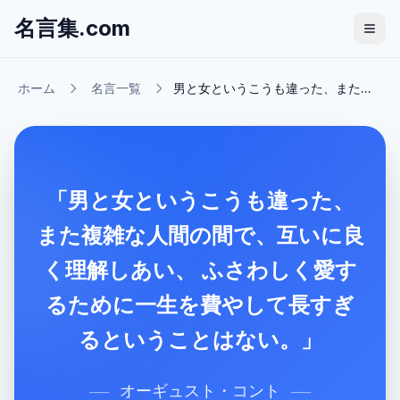
名言集.com
ホーム
名言一覧
男と女というこうも違った、また...
「男と女というこうも違った、
また複雑な人間の間で、互いに良
く理解しあい、 ふさわしく愛す
るために一生を費やして長すぎ
るということはない。」
オーギュスト・コント
──
──