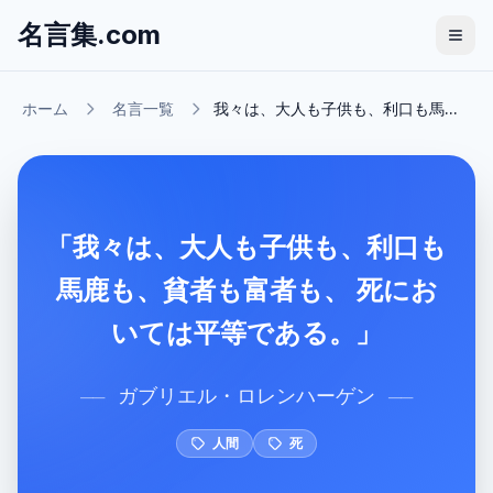
名言集.com
ホーム
名言一覧
我々は、大人も子供も、利口も馬...
「我々は、大人も子供も、利口も
馬鹿も、貧者も富者も、 死にお
いては平等である。」
ガブリエル・ロレンハーゲン
──
──
人間
死