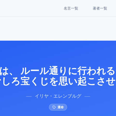
名言一覧
著者一覧
は、 ルール通りに行われ
むしろ宝くじを思い起こさせ
イリヤ・エレンブルグ
──
──
運命