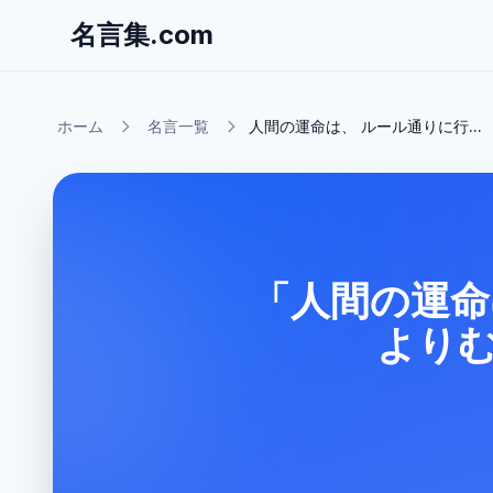
名言集.com
ホーム
名言一覧
人間の運命は、 ルール通りに行...
「人間の運命
より