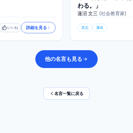
わる。」
蓮沼 文三
(
社会教育家
)
詳細を見る
いいね
意志
運命
いいね
他の名言も見る
名言一覧に戻る