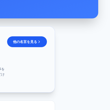
他の名言を見る
事を
どけ