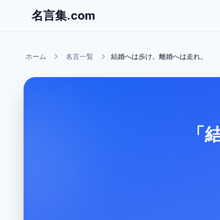
名言集.com
ホーム
名言一覧
結婚へは歩け。離婚へは走れ。
「