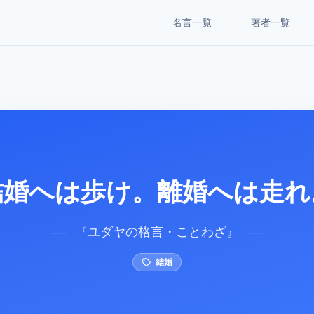
名言一覧
著者一覧
結婚へは歩け。離婚へは走れ
『
ユダヤの格言・ことわざ
』
──
──
結婚