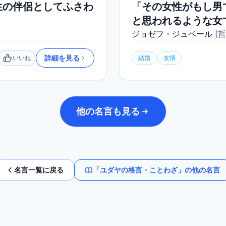
生の伴侶としてふさわ
「その女性がもし男
と思われるような女
ジョゼフ・ジュベール
(
哲
詳細を見る
いいね
結婚
友情
いいね
他の名言も見る
名言一覧に戻る
「
ユダヤの格言・ことわざ
」の他の名言