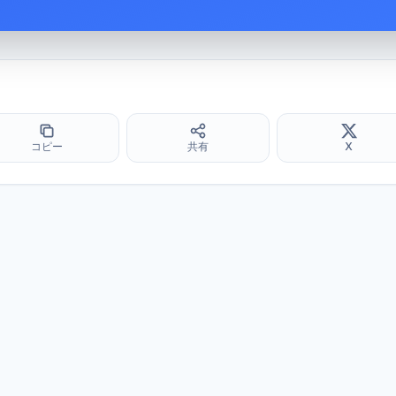
コピー
共有
X