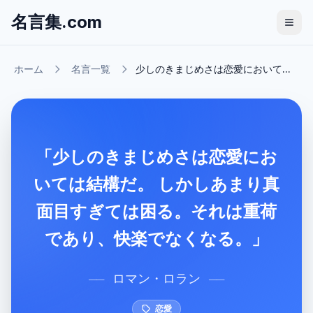
名言集.com
ホーム
名言一覧
少しのきまじめさは恋愛において...
「少しのきまじめさは恋愛にお
いては結構だ。 しかしあまり真
面目すぎては困る。それは重荷
であり、快楽でなくなる。」
ロマン・ロラン
──
──
恋愛