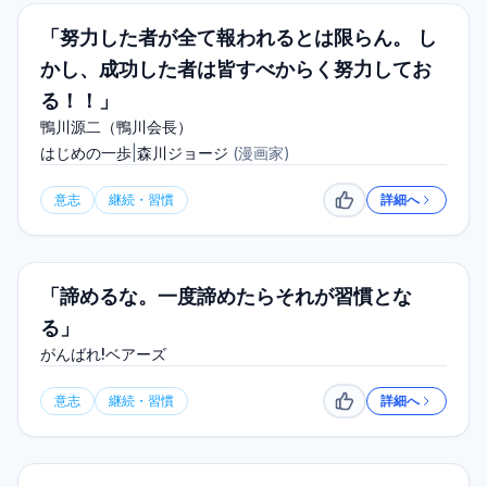
「努力した者が全て報われるとは限らん。 し
かし、成功した者は皆すべからく努力してお
る！！」
鴨川源二（鴨川会長）
はじめの一歩
|
森川ジョージ
(
漫画家
)
意志
継続・習慣
詳細へ
いいね
「諦めるな。一度諦めたらそれが習慣とな
る」
がんばれ!ベアーズ
意志
継続・習慣
詳細へ
いいね