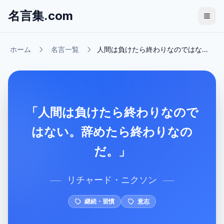
名言集.com
ホーム
名言一覧
人間は負けたら終わりなのではな...
「人間は負けたら終わりなので
はない。辞めたら終わりなの
だ。」
リチャード・ニクソン
──
──
継続・習慣
意志