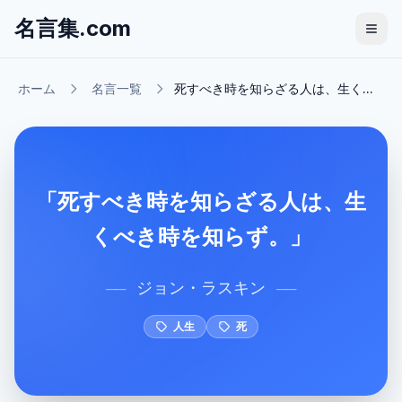
名言集.com
ホーム
名言一覧
死すべき時を知らざる人は、生く...
「死すべき時を知らざる人は、生
くべき時を知らず。」
ジョン・ラスキン
──
──
人生
死