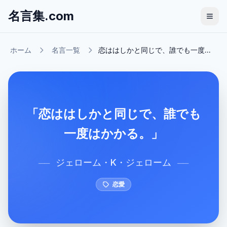
名言集.com
ホーム
名言一覧
恋ははしかと同じで、誰でも一度...
「恋ははしかと同じで、誰でも
一度はかかる。」
ジェローム・K・ジェローム
──
──
恋愛