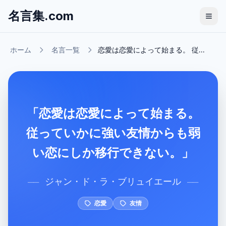
名言集.com
ホーム
名言一覧
恋愛は恋愛によって始まる。 従...
「恋愛は恋愛によって始まる。
従っていかに強い友情からも弱
い恋にしか移行できない。」
ジャン・ド・ラ・ブリュイエール
──
──
恋愛
友情