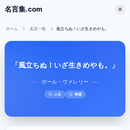
名言集.com
ホーム
名言一覧
風立ちぬ！いざ生きめやも。
「風立ちぬ！いざ生きめやも。」
ポール・ヴァレリー
──
──
人生
希望