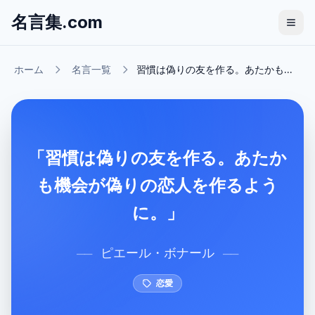
名言集.com
ホーム
名言一覧
習慣は偽りの友を作る。あたかも...
「習慣は偽りの友を作る。あたか
も機会が偽りの恋人を作るよう
に。」
ピエール・ボナール
──
──
恋愛