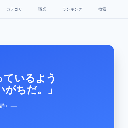
カテゴリ
職業
ランキング
検索
っているよう
いがちだ。」
爵)
──