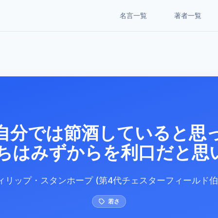
名言一覧
著者一覧
自分では節酒していると思
たちはみずからを利口だと思
ィリップ・スタンホープ (第4代チェスターフィールド伯
若さ