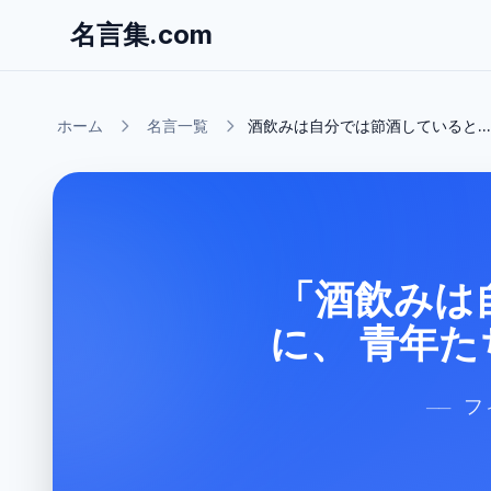
名言集.com
ホーム
名言一覧
酒飲みは自分では節酒していると...
「酒飲みは
に、 青年
フ
──