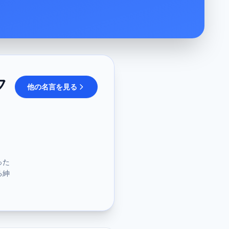
フ
他の名言を見る
った
る紳