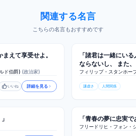
関連する名言
こちらの名言もおすすめです
かまえて享受せよ。
「諸君は一緒にいる
ならないし、 また
ルド伯爵)
(
政治家
)
フィリップ・スタンホープ
詳細を見る
いいね
謙虚さ
人間関係
いいね
。」
「青春の夢に忠実で
フリードリヒ・フォン・