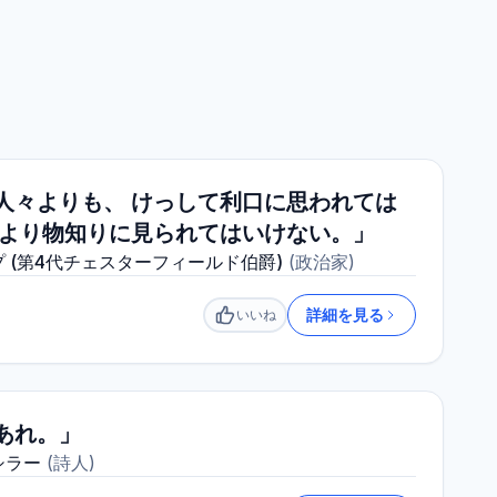
人々よりも、 けっして利口に思われては
、より物知りに見られてはいけない。」
 (第4代チェスターフィールド伯爵)
(
政治家
)
詳細を見る
いいね
いいね
あれ。」
シラー
(
詩人
)