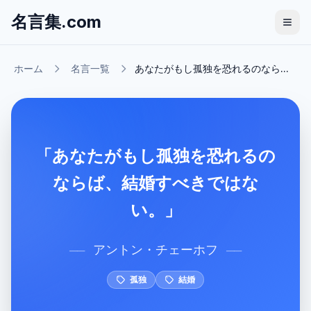
名言集.com
ホーム
名言一覧
あなたがもし孤独を恐れるのなら...
「あなたがもし孤独を恐れるの
ならば、結婚すべきではな
い。」
アントン・チェーホフ
──
──
孤独
結婚