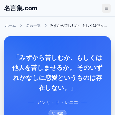
名言集.com
ホーム
名言一覧
みずから苦しむか、もしくは他人...
「みずから苦しむか、もしくは
他人を苦しませるか。 そのいず
れかなしに恋愛というものは存
在しない。」
アンリ・ド・レニエ
──
──
恋愛