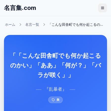
名言集.com
ホーム
名言一覧
「こんな田舎町でも何か起こるの...
「「こんな田舎町でも何か起こる
のかい」「ああ」「何が？」「バ
ラが咲く」」
『
乱暴者
』
──
──
美