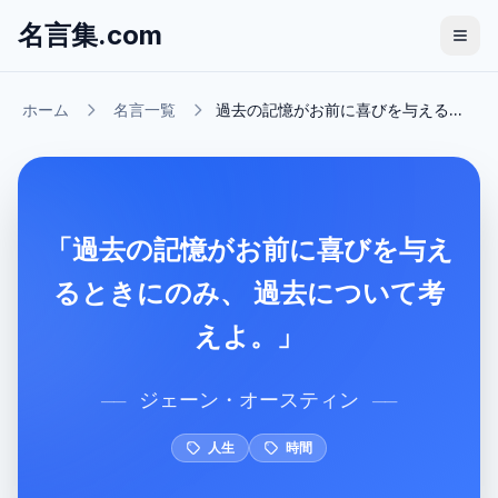
名言集.com
ホーム
名言一覧
過去の記憶がお前に喜びを与える...
「過去の記憶がお前に喜びを与え
るときにのみ、 過去について考
えよ。」
ジェーン・オースティン
──
──
人生
時間