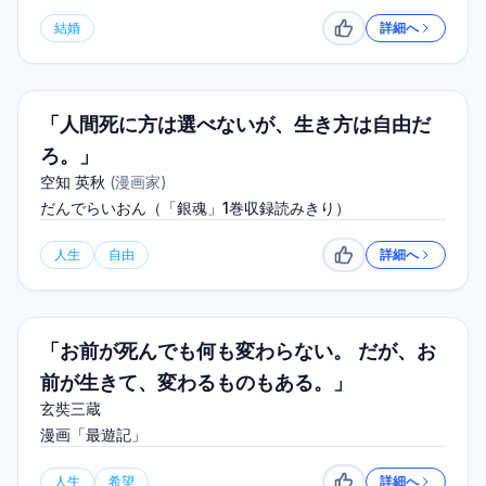
結婚
詳細へ
いいね
「人間死に方は選べないが、生き方は自由だ
ろ。」
空知 英秋
(
漫画家
)
だんでらいおん（「銀魂」1巻収録読みきり）
人生
自由
詳細へ
いいね
「お前が死んでも何も変わらない。 だが、お
前が生きて、変わるものもある。」
玄奘三蔵
漫画「最遊記」
人生
希望
詳細へ