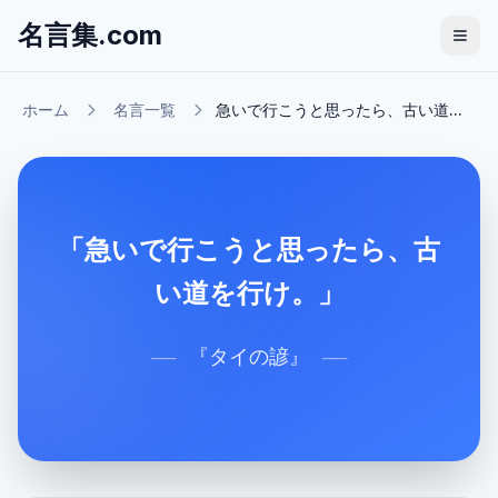
名言集.com
ホーム
名言一覧
急いで行こうと思ったら、古い道...
「急いで行こうと思ったら、古
い道を行け。」
『
タイの諺
』
──
──