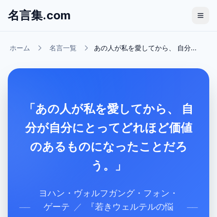
名言集.com
ホーム
名言一覧
あの人が私を愛してから、 自分...
「あの人が私を愛してから、 自
分が自分にとってどれほど価値
のあるものになったことだろ
う。」
ヨハン・ヴォルフガング・フォン・
ゲーテ
／
『
若きウェルテルの悩
──
──