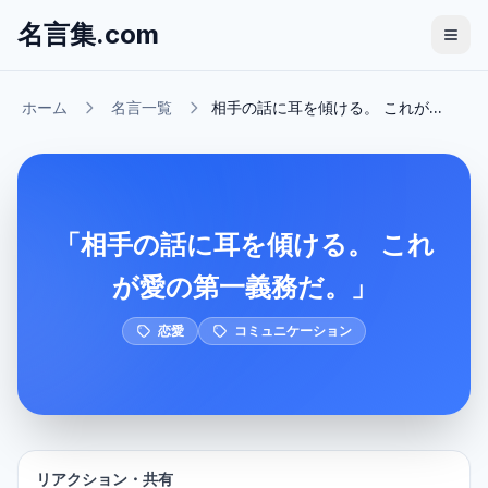
名言集.com
ホーム
名言一覧
相手の話に耳を傾ける。 これが...
「相手の話に耳を傾ける。 これ
が愛の第一義務だ。」
恋愛
コミュニケーション
リアクション・共有