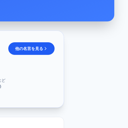
他の名言を見る
など
帰