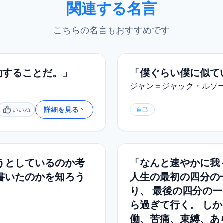
関連する名言
こちらの名言もおすすめです
動することだ。」
「僕ぐらい僕に似て
ジャン＝ジャック・ルソ
詳細を見る
いいね
自己
いいね
うとしているのか考
「なんと速やかに我
書いたのかを知ろう
人生の最初の四分の
」
り、 最後の四分の
ら過ぎて行く。 し
働、苦痛、束縛、あ