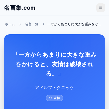
名言集.com
ホーム
名言一覧
一方からあまりに大きな重みをか...
「一方からあまりに大きな重み
をかけると、友情は破壊され
る。」
アドルフ・クニッゲ
──
──
友情