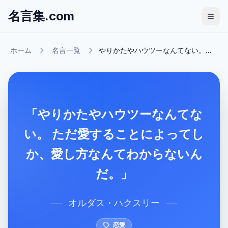
名言集.com
ホーム
名言一覧
やりかたやハウツーなんてない。...
「やりかたやハウツーなんてな
い。 ただ愛することによってし
か、愛し方なんてわからないん
だ。」
オルダス・ハクスリー
──
──
恋愛