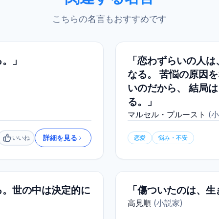
こちらの名言もおすすめです
る。」
「恋わずらいの人は
なる。 苦悩の原因
いのだから、 結局
る。」
マルセル・プルースト
(
小
詳細を見る
いいね
恋愛
悩み・不安
いいね
る。世の中は決定的に
「傷ついたのは、生
高見順
(
小説家
)