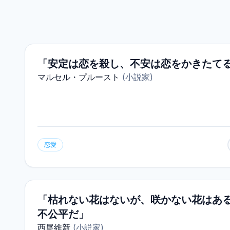
「安定は恋を殺し、不安は恋をかきたて
マルセル・プルースト
(
小説家
)
恋愛
「枯れない花はないが、咲かない花はあ
不公平だ」
西尾維新
(
小説家
)