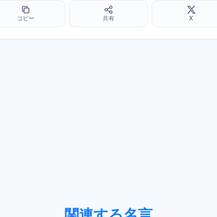
コピー
共有
X
関連する名言