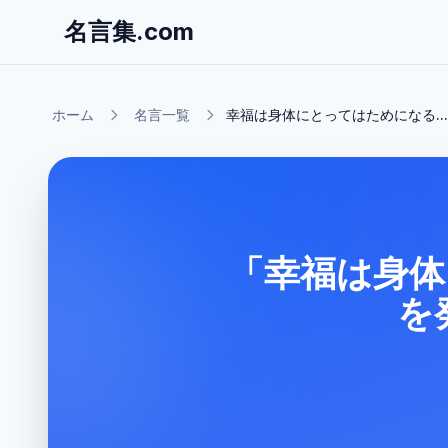
名言集.com
ホーム
名言一覧
幸福は身体にとってはためになる...
「幸福は身体
を