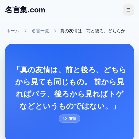
名言集.com
ホーム
名言一覧
真の友情は、前と後ろ、どちらか...
「真の友情は、前と後ろ、どちら
から見ても同じもの。 前から見
ればバラ、後ろから見ればトゲ
などというものではない。」
友情