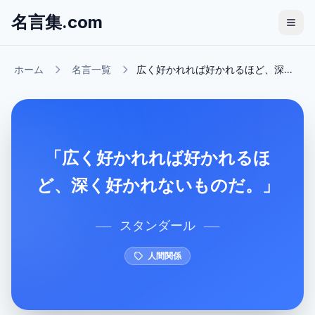
名言集.com
ホーム
名言一覧
広く好かれれば好かれるほど、深...
「広く好かれれば好かれるほ
ど、深く好かれないものだ。」
スタンダール
──
──
人間関係