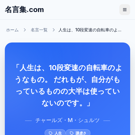
名言集.com
ホーム
名言一覧
人生は、10段変速の自転車のよ...
「人生は、10段変速の自転車のよ
うなもの。 だれもが、自分がも
っているものの大半は使ってい
ないのです。」
チャールズ・M・シュルツ
──
──
人生
謙虚さ