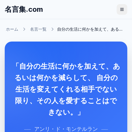
名言集.com
ホーム
名言一覧
自分の生活に何かを加えて、ある...
「自分の生活に何かを加えて、あ
るいは何かを減らして、 自分の
生活を変えてくれる相手でない
限り、その人を愛することはで
きない。」
アンリ・ド・モンテルラン
──
──