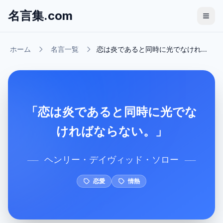
名言集.com
ホーム
名言一覧
恋は炎であると同時に光でなけれ...
「恋は炎であると同時に光でな
ければならない。」
ヘンリー・デイヴィッド・ソロー
──
──
恋愛
情熱