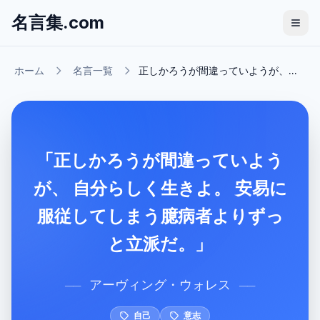
名言集.com
ホーム
名言一覧
正しかろうが間違っていようが、...
「正しかろうが間違っていよう
が、 自分らしく生きよ。 安易に
服従してしまう臆病者よりずっ
と立派だ。」
アーヴィング・ウォレス
──
──
自己
意志