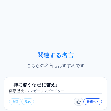
関連する名言
こちらの名言もおすすめです
「神に誓うな 己に誓え」
藤原 基央
(
シンガーソングライター
)
自己
意志
詳細へ
いいね