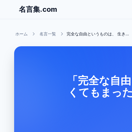
名言集.com
ホーム
名言一覧
完全な自由というものは、 生き...
「完全な自由
くてもまっ