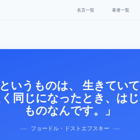
名言一覧
著者一覧
というものは、 生きてい
たく同じになったとき、はじ
ものなんです。」
フョードル・ドストエフスキー
──
──