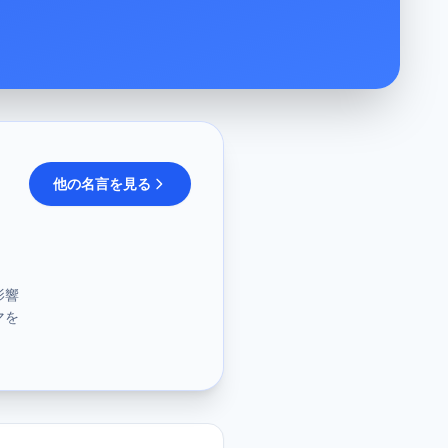
他の名言を見る
影響
マを