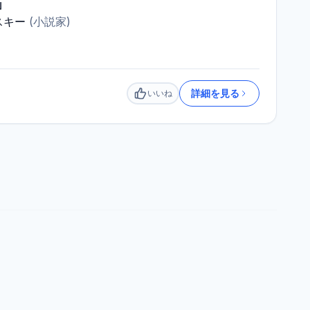
」
スキー
(
小説家
)
詳細を見る
いいね
いいね