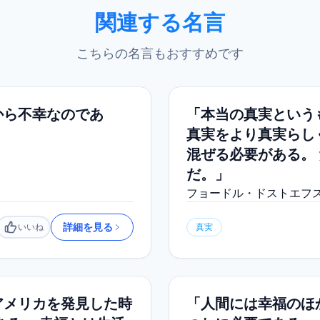
関連する名言
こちらの名言もおすすめです
から不幸なのであ
「本当の真実という
真実をより真実らし
混ぜる必要がある。
だ。」
フョードル・ドストエフ
詳細を見る
いいね
真実
いいね
アメリカを発見した時
「人間には幸福のほ