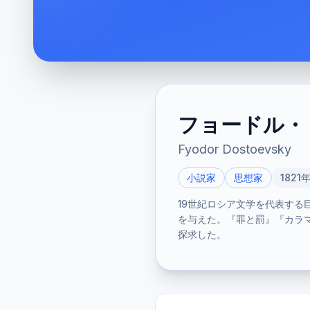
フョードル・
Fyodor Dostoevsky
小説家
思想家
1821
19世紀ロシア文学を代表す
を与えた。『罪と罰』『カラ
探求した。