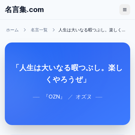
名言集.com
ホーム
名言一覧
人生は大いなる暇つぶし。楽しく...
「人生は大いなる暇つぶし。楽し
くやろうぜ」
『
OZN
』
／
オズヌ
──
──