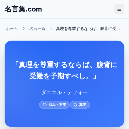
名言集.com
ホーム
名言一覧
真理を尊重するならば、腹背に受...
「真理を尊重するならば、腹背に
受難を予期すべし。」
ダニエル・デフォー
──
──
悩み・不安
真実