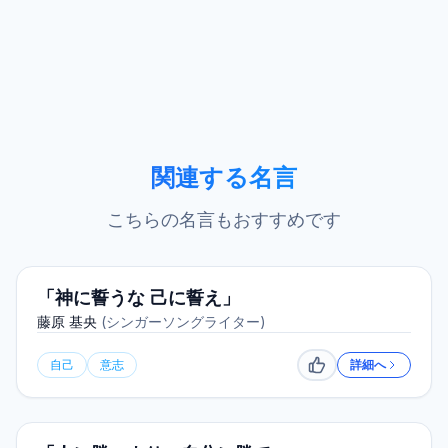
関連する名言
こちらの名言もおすすめです
「神に誓うな 己に誓え」
藤原 基央
(
シンガーソングライター
)
自己
意志
詳細へ
いいね