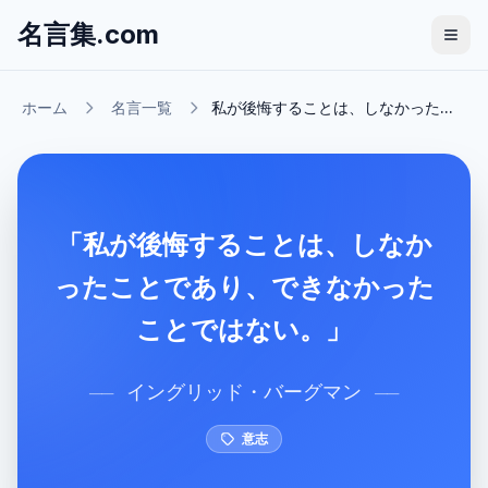
名言集.com
ホーム
名言一覧
私が後悔することは、しなかった...
「私が後悔することは、しなか
ったことであり、できなかった
ことではない。」
イングリッド・バーグマン
──
──
意志