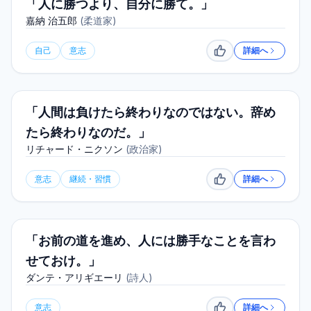
「人に勝つより、自分に勝て。」
嘉納 治五郎
(
柔道家
)
自己
意志
詳細へ
いいね
「人間は負けたら終わりなのではない。辞め
たら終わりなのだ。」
リチャード・ニクソン
(
政治家
)
意志
継続・習慣
詳細へ
いいね
「お前の道を進め、人には勝手なことを言わ
せておけ。」
ダンテ・アリギエーリ
(
詩人
)
意志
詳細へ